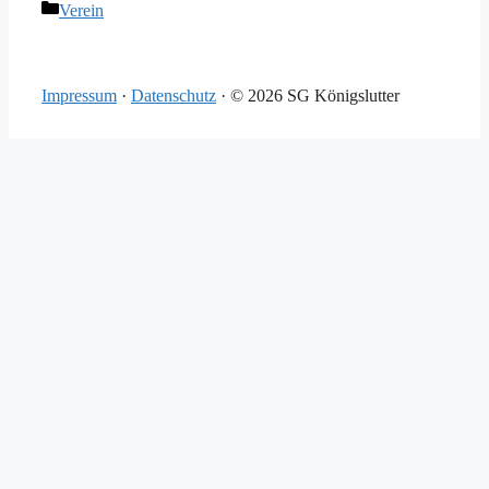
Kategorien
Verein
Impressum
·
Datenschutz
·
© 2026 SG Königslutter