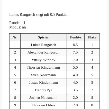
Lukas Rangosch siegt mit 8.5 Punkten.
Runden: 1
Modus: nn
Nr.
Spieler
Punkte
Platz
1
Lukas Rangosch
8.5
1
2
Alexander Rangosch
7.5
2
3
Vitaliy Sviridov
7.0
3
4
Thorsten Kindermann
5.0
4
5
Sven Noormann
4.0
5
6
Justus Kindermann
4.0
5
7
Francis Pye
3.5
7
8
Jochen Hausmann
2.0
8
9
Thorsten Ehlers
2.0
8