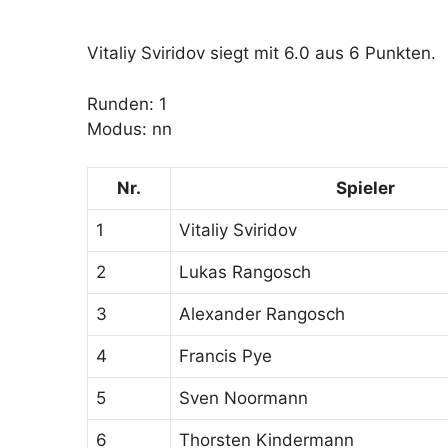
Vitaliy Sviridov siegt mit 6.0 aus 6 Punkten.
Runden: 1
Modus: nn
Nr.
Spieler
1
Vitaliy Sviridov
2
Lukas Rangosch
3
Alexander Rangosch
4
Francis Pye
5
Sven Noormann
6
Thorsten Kindermann