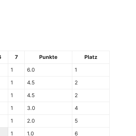
6
7
Punkte
Platz
1
6.0
1
1
4.5
2
1
4.5
2
1
3.0
4
1
2.0
5
1
1.0
6